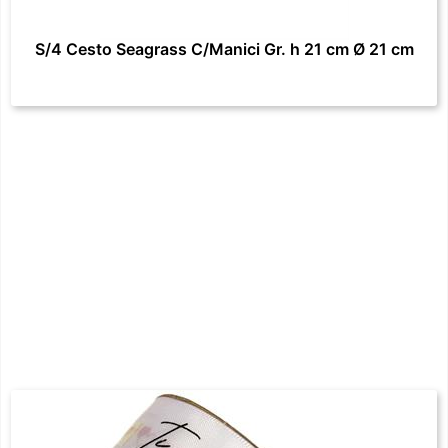
S/4 Cesto Seagrass C/Manici Gr. h 21 cm Ø 21 cm