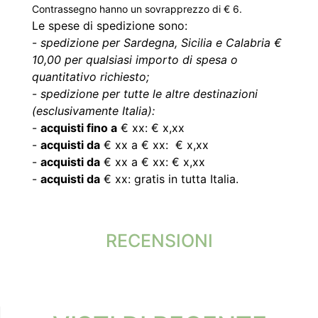
Contrassegno hanno un sovrapprezzo di € 6.
Le spese di spedizione sono:
-
spedizione per Sardegna, Sicilia e Calabria €
10,00 per qualsiasi importo di spesa o
quantitativo richiesto;
-
spedizione per tutte le altre destinazioni
(esclusivamente Italia):
-
acquisti fino a
€ xx: € x,xx
-
acquisti da
€ xx a € xx: € x,xx
-
acquisti da
€ xx a € xx: € x,xx
-
acquisti da
€ xx: gratis in tutta Italia.
RECENSIONI