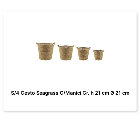
S/4 Cesto Seagrass C/Manici Gr. h 21 cm Ø 21 cm