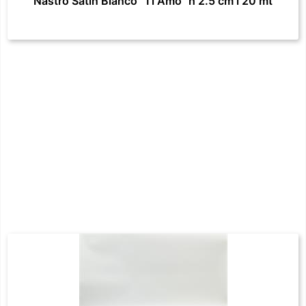
Nastro Satin Bianco "Ti Amo" h 2.5 cm l 20 mt