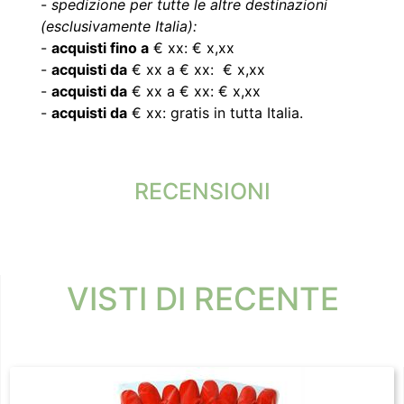
-
spedizione per tutte le altre destinazioni
(esclusivamente Italia):
-
acquisti fino a
€ xx: € x,xx
-
acquisti da
€ xx a € xx: € x,xx
-
acquisti da
€ xx a € xx: € x,xx
-
acquisti da
€ xx: gratis in tutta Italia.
RECENSIONI
VISTI DI RECENTE