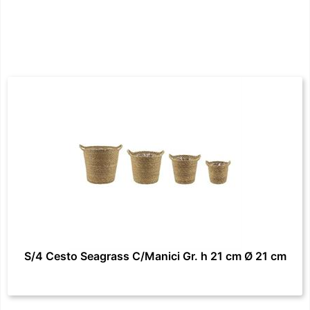
S/4 Cesto Seagrass C/Manici Gr. h 21 cm Ø 21 cm