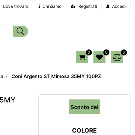
Dove trovarci
Chi siamo
Registrati
Accedi
0
0
0
sa
Coni Argento ST Mimosa 35MY 100PZ
35MY
Sconto del
COLORE