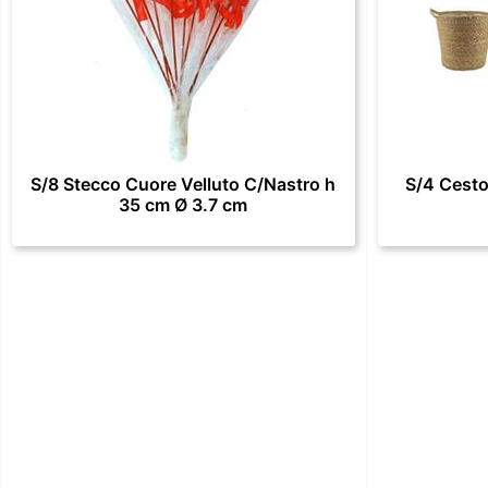
S/8 Stecco Cuore Velluto C/Nastro h
S/4 Cesto
35 cm Ø 3.7 cm