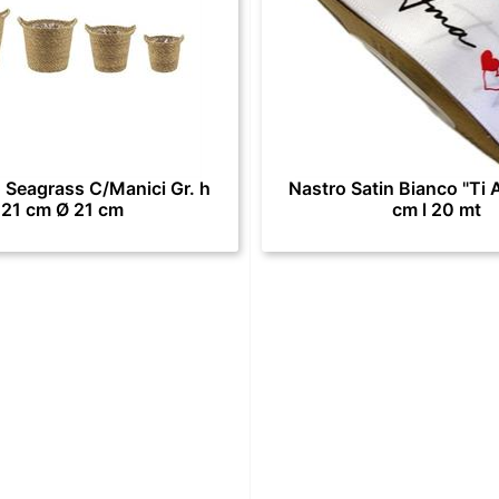
 Seagrass C/Manici Gr. h
Nastro Satin Bianco "Ti 
21 cm Ø 21 cm
cm l 20 mt