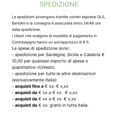
SPEDIZIONE
Le spedizioni avvengono tramite corrieri espressi GLS,
Bartolini e la consegna è assicurata entro 24/48 ore
dalla spedizione.
I clienti che scelgono la modalità di pagamento in
Contrassegno hanno un sovrapprezzo di € 6.
Le spese di spedizione sono:
-
spedizione per Sardegna, Sicilia e Calabria €
10,00 per qualsiasi importo di spesa o
quantitativo richiesto;
-
spedizione per tutte le altre destinazioni
(esclusivamente Italia):
-
acquisti fino a
€ xx: € x,xx
-
acquisti da
€ xx a € xx: € x,xx
-
acquisti da
€ xx a € xx: € x,xx
-
acquisti da
€ xx: gratis in tutta Italia.