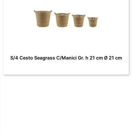
S/4 Cesto Seagrass C/Manici Gr. h 21 cm Ø 21 cm