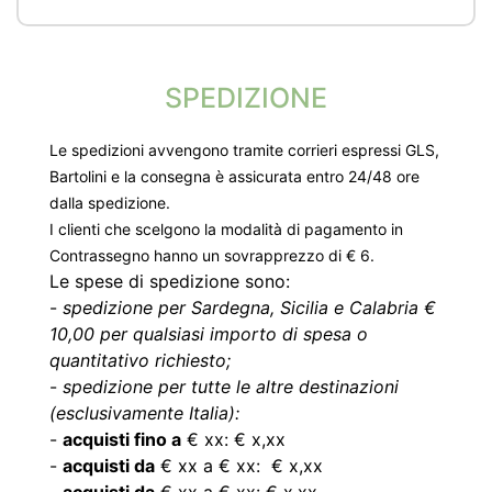
SPEDIZIONE
Le spedizioni avvengono tramite corrieri espressi GLS,
Bartolini e la consegna è assicurata entro 24/48 ore
dalla spedizione.
I clienti che scelgono la modalità di pagamento in
Contrassegno hanno un sovrapprezzo di € 6.
Le spese di spedizione sono:
-
spedizione per Sardegna, Sicilia e Calabria €
10,00 per qualsiasi importo di spesa o
quantitativo richiesto;
-
spedizione per tutte le altre destinazioni
(esclusivamente Italia):
-
acquisti fino a
€ xx: € x,xx
-
acquisti da
€ xx a € xx: € x,xx
-
acquisti da
€ xx a € xx: € x,xx