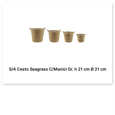
S/4 Cesto Seagrass C/Manici Gr. h 21 cm Ø 21 cm