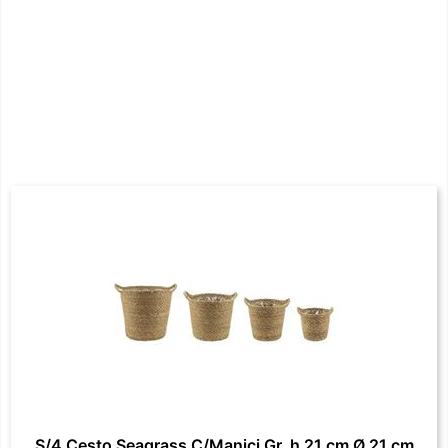
S/4 Cesto Seagrass C/Manici Gr. h 21 cm Ø 21 cm