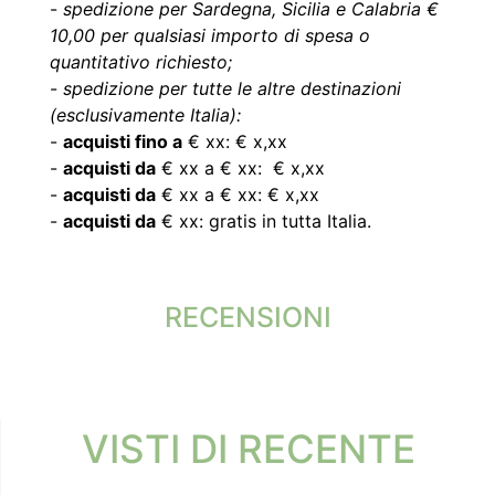
-
spedizione per Sardegna, Sicilia e Calabria €
10,00 per qualsiasi importo di spesa o
quantitativo richiesto;
-
spedizione per tutte le altre destinazioni
(esclusivamente Italia):
-
acquisti fino a
€ xx: € x,xx
-
acquisti da
€ xx a € xx: € x,xx
-
acquisti da
€ xx a € xx: € x,xx
-
acquisti da
€ xx: gratis in tutta Italia.
RECENSIONI
VISTI DI RECENTE