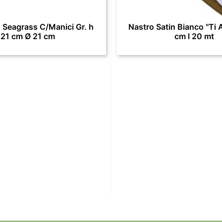
 Seagrass C/Manici Gr. h
Nastro Satin Bianco "Ti 
21 cm Ø 21 cm
cm l 20 mt