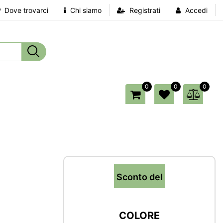
Dove trovarci
Chi siamo
Registrati
Accedi
0
0
0
Sconto del
COLORE