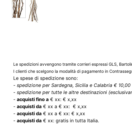
Le spedizioni avvengono tramite corrieri espressi GLS, Bartoli
I clienti che scelgono la modalità di pagamento in Contrasse
Le spese di spedizione sono:
-
spedizione per Sardegna, Sicilia e Calabria € 10,00 
-
spedizione per tutte le altre destinazioni (esclusivam
-
acquisti fino a
€ xx: € x,xx
-
acquisti da
€ xx a € xx: € x,xx
-
acquisti da
€ xx a € xx: € x,xx
-
acquisti da
€ xx: gratis in tutta Italia.