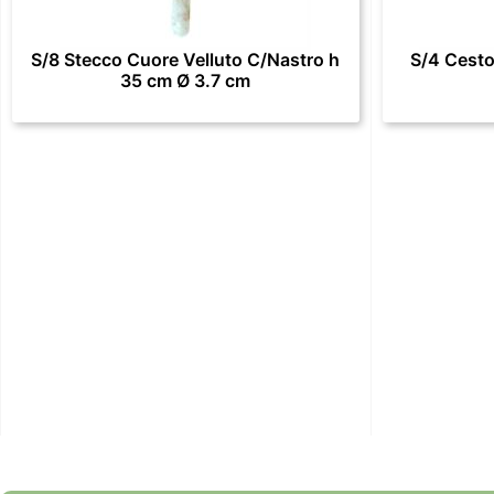
S/8 Stecco Cuore Velluto C/Nastro h
S/4 Cesto
35 cm Ø 3.7 cm