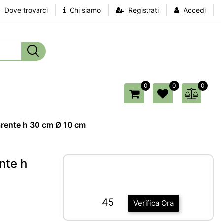
Dove trovarci
Chi siamo
Registrati
Accedi
0
0
0
arente h 30 cm Ø 10 cm
nte h
45
Verifica Ora