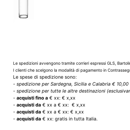
Le spedizioni avvengono tramite corrieri espressi GLS, Bartoli
I clienti che scelgono la modalità di pagamento in Contrasse
Le spese di spedizione sono:
-
spedizione per Sardegna, Sicilia e Calabria € 10,00 
-
spedizione per tutte le altre destinazioni (esclusivam
-
acquisti fino a
€ xx: € x,xx
-
acquisti da
€ xx a € xx: € x,xx
-
acquisti da
€ xx a € xx: € x,xx
-
acquisti da
€ xx: gratis in tutta Italia.