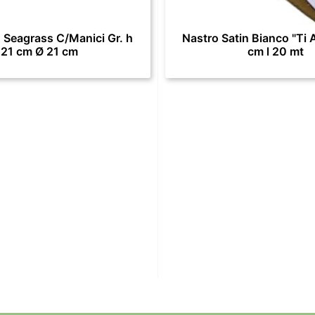
 Seagrass C/Manici Gr. h
Nastro Satin Bianco "Ti 
21 cm Ø 21 cm
cm l 20 mt