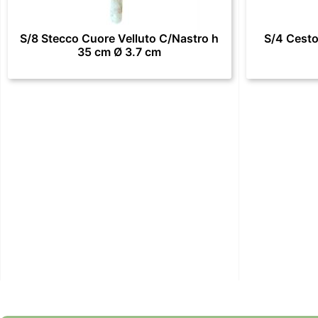
S/8 Stecco Cuore Velluto C/Nastro h
S/4 Cesto
35 cm Ø 3.7 cm