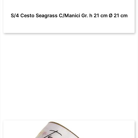
S/4 Cesto Seagrass C/Manici Gr. h 21 cm Ø 21 cm