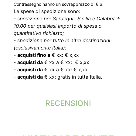
Contrassegno hanno un sovrapprezzo di € 6.
Le spese di spedizione sono:
-
spedizione per Sardegna, Sicilia e Calabria €
10,00 per qualsiasi importo di spesa o
quantitativo richiesto;
-
spedizione per tutte le altre destinazioni
(esclusivamente Italia):
-
acquisti fino a
€ xx: € x,xx
-
acquisti da
€ xx a € xx: € x,xx
-
acquisti da
€ xx a € xx: € x,xx
-
acquisti da
€ xx: gratis in tutta Italia.
RECENSIONI