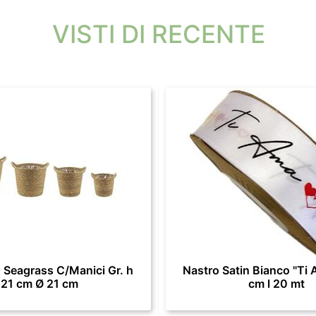
VISTI DI RECENTE
 Seagrass C/Manici Gr. h
Nastro Satin Bianco "Ti 
21 cm Ø 21 cm
cm l 20 mt