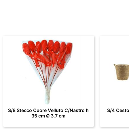
S/8 Stecco Cuore Velluto C/Nastro h
S/4 Cesto
35 cm Ø 3.7 cm