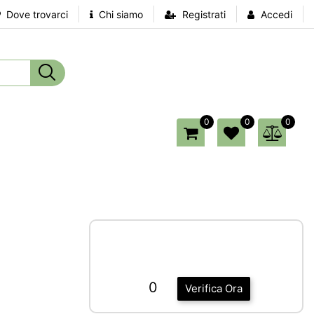
Dove trovarci
Chi siamo
Registrati
Accedi
0
0
0
0
Verifica Ora