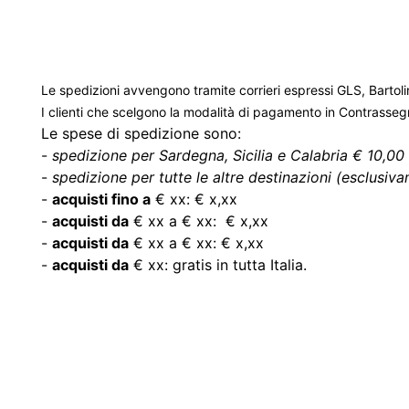
Le spedizioni avvengono tramite corrieri espressi GLS, Bartoli
I clienti che scelgono la modalità di pagamento in Contrasse
Le spese di spedizione sono:
-
spedizione per Sardegna, Sicilia e Calabria € 10,00 
-
spedizione per tutte le altre destinazioni (esclusivam
-
acquisti fino a
€ xx: € x,xx
-
acquisti da
€ xx a € xx: € x,xx
-
acquisti da
€ xx a € xx: € x,xx
-
acquisti da
€ xx: gratis in tutta Italia.