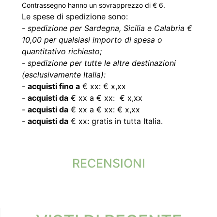
Contrassegno hanno un sovrapprezzo di € 6.
Le spese di spedizione sono:
-
spedizione per Sardegna, Sicilia e Calabria €
10,00 per qualsiasi importo di spesa o
quantitativo richiesto;
-
spedizione per tutte le altre destinazioni
(esclusivamente Italia):
-
acquisti fino a
€ xx: € x,xx
-
acquisti da
€ xx a € xx: € x,xx
-
acquisti da
€ xx a € xx: € x,xx
-
acquisti da
€ xx: gratis in tutta Italia.
RECENSIONI