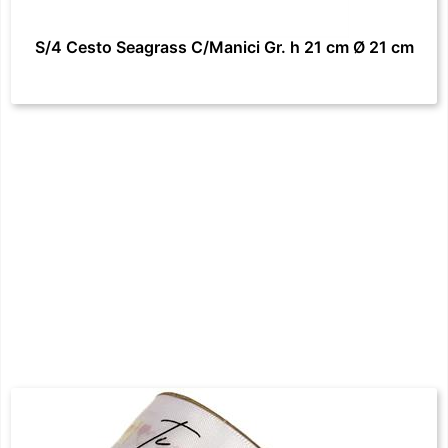
S/4 Cesto Seagrass C/Manici Gr. h 21 cm Ø 21 cm