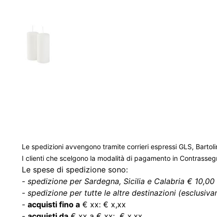
Le spedizioni avvengono tramite corrieri espressi GLS, Bartoli
I clienti che scelgono la modalità di pagamento in Contrasse
Le spese di spedizione sono:
-
spedizione per Sardegna, Sicilia e Calabria € 10,00 
-
spedizione per tutte le altre destinazioni (esclusivam
-
acquisti fino a
€ xx: € x,xx
-
acquisti da
€ xx a € xx: € x,xx