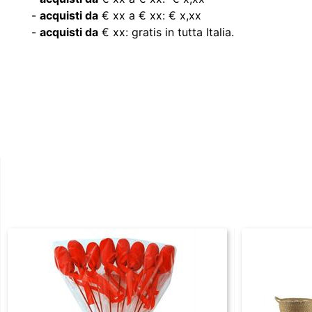
-
acquisti da
€ xx a € xx: € x,xx
-
acquisti da
€ xx: gratis in tutta Italia.