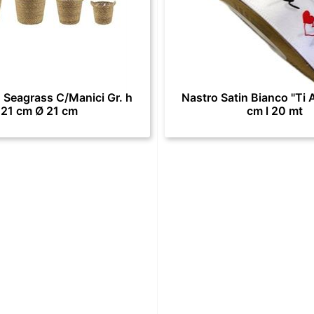
 Seagrass C/Manici Gr. h
Nastro Satin Bianco "Ti 
21 cm Ø 21 cm
cm l 20 mt