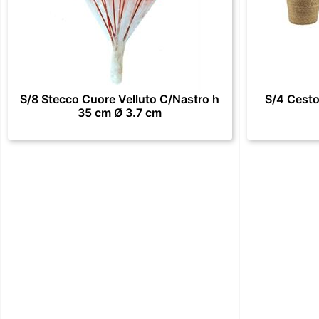
S/8 Stecco Cuore Velluto C/Nastro h
S/4 Cesto
35 cm Ø 3.7 cm