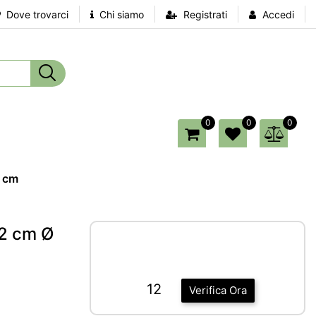
Dove trovarci
Chi siamo
Registrati
Accedi
0
0
0
5 cm
12 cm Ø
12
Verifica Ora