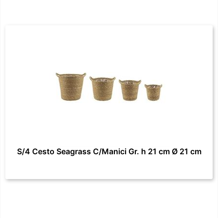
S/4 Cesto Seagrass C/Manici Gr. h 21 cm Ø 21 cm