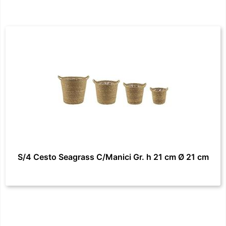
S/4 Cesto Seagrass C/Manici Gr. h 21 cm Ø 21 cm