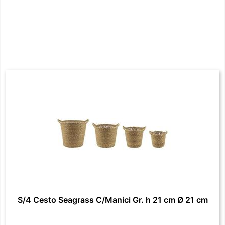
S/4 Cesto Seagrass C/Manici Gr. h 21 cm Ø 21 cm