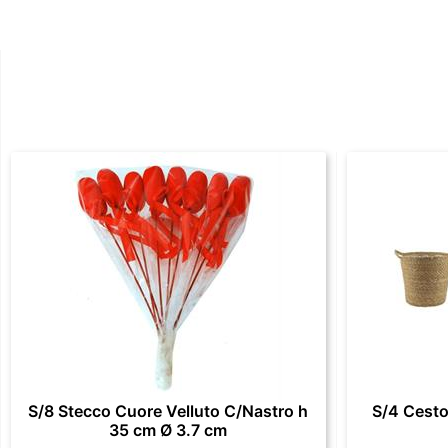
S/8 Stecco Cuore Velluto C/Nastro h
S/4 Cesto
35 cm Ø 3.7 cm