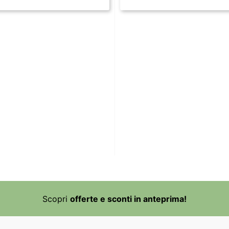
Scopri
offerte e sconti in anteprima!