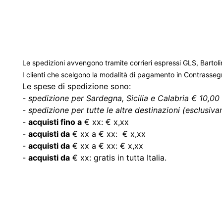
Le spedizioni avvengono tramite corrieri espressi GLS, Bartoli
I clienti che scelgono la modalità di pagamento in Contrasse
Le spese di spedizione sono:
-
spedizione per Sardegna, Sicilia e Calabria € 10,00 
-
spedizione per tutte le altre destinazioni (esclusivam
-
acquisti fino a
€ xx: € x,xx
-
acquisti da
€ xx a € xx: € x,xx
-
acquisti da
€ xx a € xx: € x,xx
-
acquisti da
€ xx: gratis in tutta Italia.