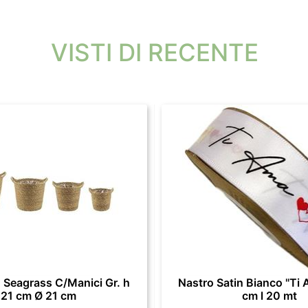
VISTI DI RECENTE
 Seagrass C/Manici Gr. h
Nastro Satin Bianco "Ti 
21 cm Ø 21 cm
cm l 20 mt