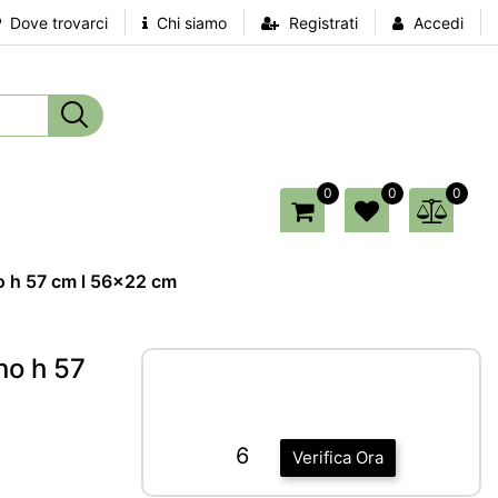
Dove trovarci
Chi siamo
Registrati
Accedi
0
0
0
o h 57 cm l 56x22 cm
no h 57
6
Verifica Ora