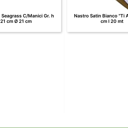
 Seagrass C/Manici Gr. h
Nastro Satin Bianco "Ti 
21 cm Ø 21 cm
cm l 20 mt