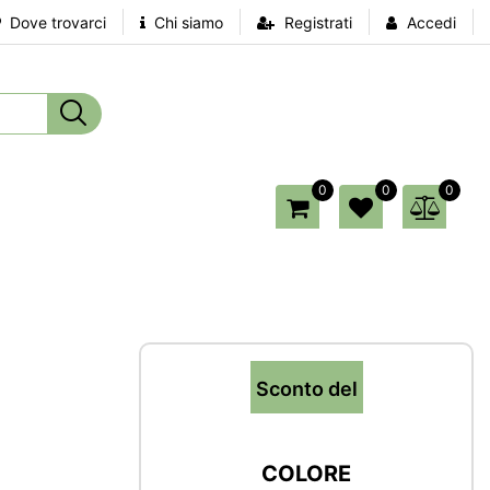
Dove trovarci
Chi siamo
Registrati
Accedi
0
0
0
Sconto del
COLORE