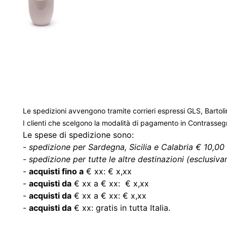
Le spedizioni avvengono tramite corrieri espressi GLS, Bartoli
I clienti che scelgono la modalità di pagamento in Contrasse
Le spese di spedizione sono:
-
spedizione per Sardegna, Sicilia e Calabria € 10,00 
-
spedizione per tutte le altre destinazioni (esclusivam
-
acquisti fino a
€ xx: € x,xx
-
acquisti da
€ xx a € xx: € x,xx
-
acquisti da
€ xx a € xx: € x,xx
-
acquisti da
€ xx: gratis in tutta Italia.