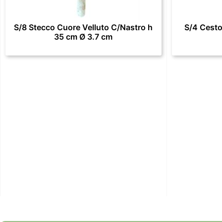
S/8 Stecco Cuore Velluto C/Nastro h
S/4 Cesto
35 cm Ø 3.7 cm