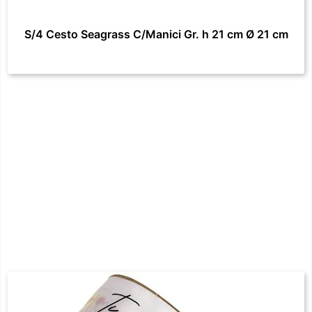
S/4 Cesto Seagrass C/Manici Gr. h 21 cm Ø 21 cm