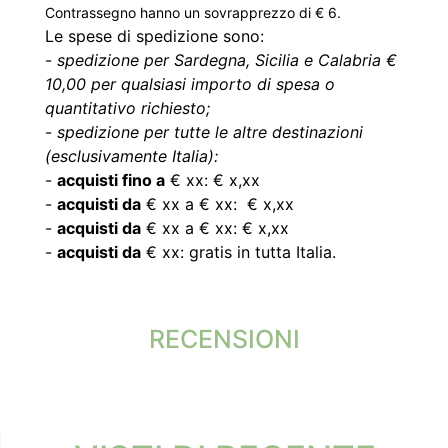
Contrassegno hanno un sovrapprezzo di € 6.
Le spese di spedizione sono:
-
spedizione per Sardegna, Sicilia e Calabria €
10,00 per qualsiasi importo di spesa o
quantitativo richiesto;
-
spedizione per tutte le altre destinazioni
(esclusivamente Italia):
-
acquisti fino a
€ xx: € x,xx
-
acquisti da
€ xx a € xx: € x,xx
-
acquisti da
€ xx a € xx: € x,xx
-
acquisti da
€ xx: gratis in tutta Italia.
RECENSIONI