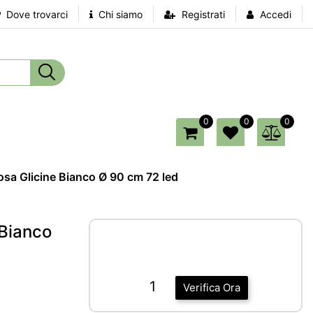
Dove trovarci
Chi siamo
Registrati
Accedi
0
0
0
sa Glicine Bianco Ø 90 cm 72 led
 Bianco
1
Verifica Ora