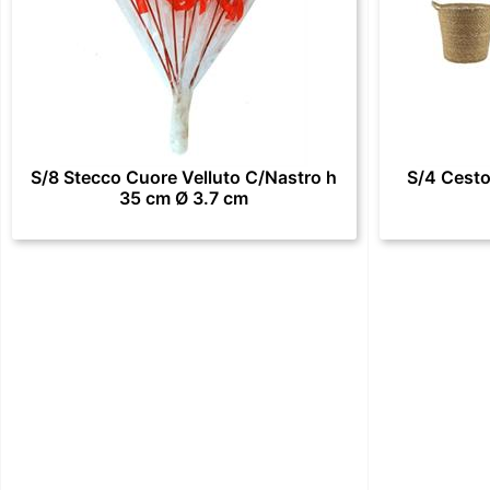
S/8 Stecco Cuore Velluto C/Nastro h
S/4 Cesto
35 cm Ø 3.7 cm