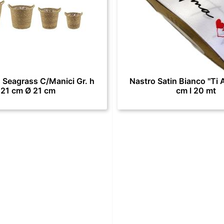
 Seagrass C/Manici Gr. h
Nastro Satin Bianco "Ti 
21 cm Ø 21 cm
cm l 20 mt