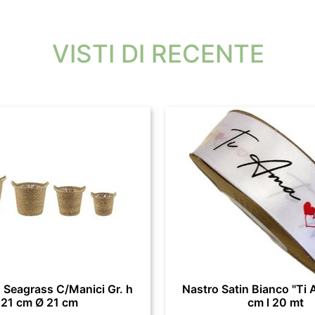
VISTI DI RECENTE
 Seagrass C/Manici Gr. h
Nastro Satin Bianco "Ti 
21 cm Ø 21 cm
cm l 20 mt