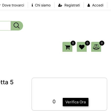
Dove trovarci
Chi siamo
Registrati
Accedi
0
0
0
etta 5
0
Verifica Ora