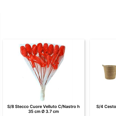
S/8 Stecco Cuore Velluto C/Nastro h
S/4 Cesto
35 cm Ø 3.7 cm