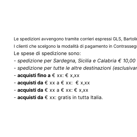
Le spedizioni avvengono tramite corrieri espressi GLS, Bartoli
I clienti che scelgono la modalità di pagamento in Contrasse
Le spese di spedizione sono:
-
spedizione per Sardegna, Sicilia e Calabria € 10,00 
-
spedizione per tutte le altre destinazioni (esclusivam
-
acquisti fino a
€ xx: € x,xx
-
acquisti da
€ xx a € xx: € x,xx
-
acquisti da
€ xx a € xx: € x,xx
-
acquisti da
€ xx: gratis in tutta Italia.