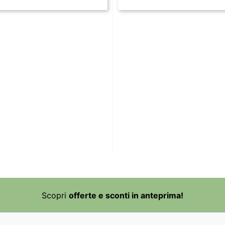
Scopri
offerte e sconti in anteprima!