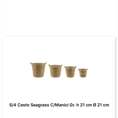
S/4 Cesto Seagrass C/Manici Gr. h 21 cm Ø 21 cm