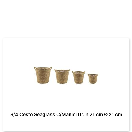
S/4 Cesto Seagrass C/Manici Gr. h 21 cm Ø 21 cm