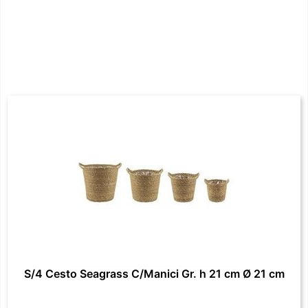
S/4 Cesto Seagrass C/Manici Gr. h 21 cm Ø 21 cm