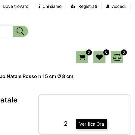
Dove trovarci
Chi siamo
Registrati
Accedi
0
0
0
bo Natale Rosso h 15 cm Ø 8 cm
atale
2
Verifica Ora