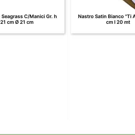
 Seagrass C/Manici Gr. h
Nastro Satin Bianco "Ti 
21 cm Ø 21 cm
cm l 20 mt