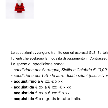
Le spedizioni avvengono tramite corrieri espressi GLS, Bartoli
I clienti che scelgono la modalità di pagamento in Contrasse
Le spese di spedizione sono:
-
spedizione per Sardegna, Sicilia e Calabria € 10,00 
-
spedizione per tutte le altre destinazioni (esclusivam
-
acquisti fino a
€ xx: € x,xx
-
acquisti da
€ xx a € xx: € x,xx
-
acquisti da
€ xx a € xx: € x,xx
-
acquisti da
€ xx: gratis in tutta Italia.