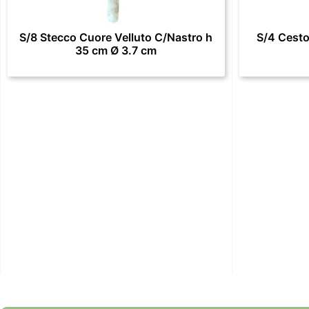
S/8 Stecco Cuore Velluto C/Nastro h
S/4 Cesto
35 cm Ø 3.7 cm