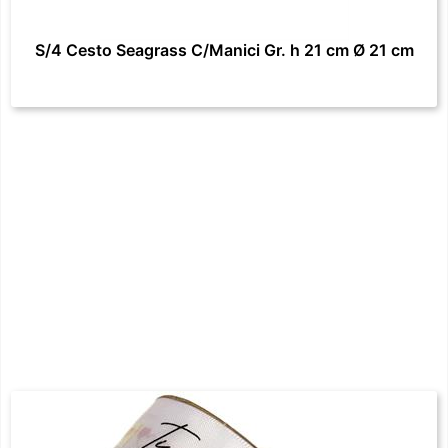
S/4 Cesto Seagrass C/Manici Gr. h 21 cm Ø 21 cm