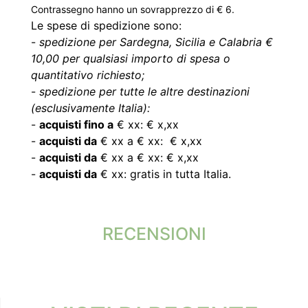
Contrassegno hanno un sovrapprezzo di € 6.
Le spese di spedizione sono:
-
spedizione per Sardegna, Sicilia e Calabria €
10,00 per qualsiasi importo di spesa o
quantitativo richiesto;
-
spedizione per tutte le altre destinazioni
(esclusivamente Italia):
-
acquisti fino a
€ xx: € x,xx
-
acquisti da
€ xx a € xx: € x,xx
-
acquisti da
€ xx a € xx: € x,xx
-
acquisti da
€ xx: gratis in tutta Italia.
RECENSIONI