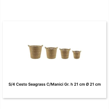
S/4 Cesto Seagrass C/Manici Gr. h 21 cm Ø 21 cm