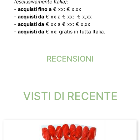
(esclusivamente Italia):
-
acquisti fino a
€ xx: € x,xx
-
acquisti da
€ xx a € xx: € x,xx
-
acquisti da
€ xx a € xx: € x,xx
-
acquisti da
€ xx: gratis in tutta Italia.
RECENSIONI
VISTI DI RECENTE