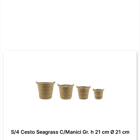
S/4 Cesto Seagrass C/Manici Gr. h 21 cm Ø 21 cm