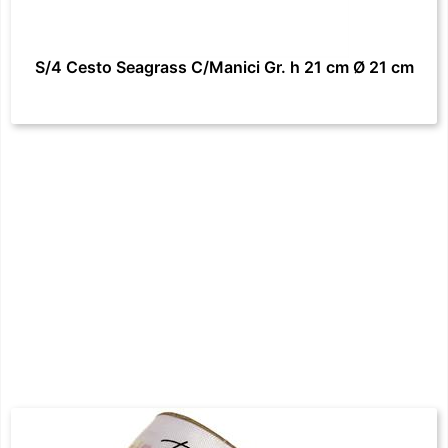
S/4 Cesto Seagrass C/Manici Gr. h 21 cm Ø 21 cm