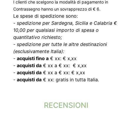
I clienti che scelgono la modalità di pagamento in
Contrassegno hanno un sovrapprezzo di € 6.
Le spese di spedizione sono:
-
spedizione per Sardegna, Sicilia e Calabria €
10,00 per qualsiasi importo di spesa o
quantitativo richiesto;
-
spedizione per tutte le altre destinazioni
(esclusivamente Italia):
-
acquisti fino a
€ xx: € x,xx
-
acquisti da
€ xx a € xx: € x,xx
-
acquisti da
€ xx a € xx: € x,xx
-
acquisti da
€ xx: gratis in tutta Italia.
RECENSIONI