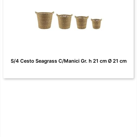
S/4 Cesto Seagrass C/Manici Gr. h 21 cm Ø 21 cm