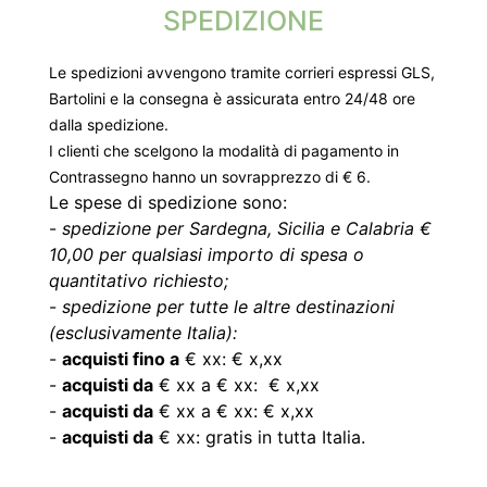
SPEDIZIONE
Le spedizioni avvengono tramite corrieri espressi GLS,
Bartolini e la consegna è assicurata entro 24/48 ore
dalla spedizione.
I clienti che scelgono la modalità di pagamento in
Contrassegno hanno un sovrapprezzo di € 6.
Le spese di spedizione sono:
-
spedizione per Sardegna, Sicilia e Calabria €
10,00 per qualsiasi importo di spesa o
quantitativo richiesto;
-
spedizione per tutte le altre destinazioni
(esclusivamente Italia):
-
acquisti fino a
€ xx: € x,xx
-
acquisti da
€ xx a € xx: € x,xx
-
acquisti da
€ xx a € xx: € x,xx
-
acquisti da
€ xx: gratis in tutta Italia.