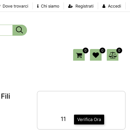
Dove trovarci
Chi siamo
Registrati
Accedi
0
0
0
Fili
11
Verifica Ora