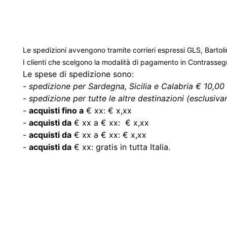
Le spedizioni avvengono tramite corrieri espressi GLS, Bartoli
I clienti che scelgono la modalità di pagamento in Contrasse
Le spese di spedizione sono:
-
spedizione per Sardegna, Sicilia e Calabria € 10,00 
-
spedizione per tutte le altre destinazioni (esclusivam
-
acquisti fino a
€ xx: € x,xx
-
acquisti da
€ xx a € xx: € x,xx
-
acquisti da
€ xx a € xx: € x,xx
-
acquisti da
€ xx: gratis in tutta Italia.