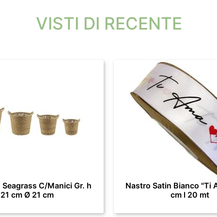
VISTI DI RECENTE
 Seagrass C/Manici Gr. h
Nastro Satin Bianco "Ti 
21 cm Ø 21 cm
cm l 20 mt