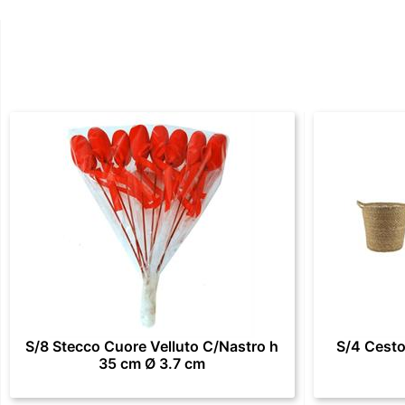
S/8 Stecco Cuore Velluto C/Nastro h
S/4 Cesto
35 cm Ø 3.7 cm