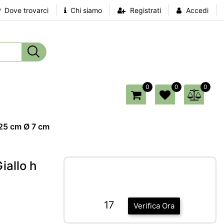
Dove trovarci
Chi siamo
Registrati
Accedi
0
0
0
 25 cm Ø 7 cm
iallo h
17
Verifica Ora