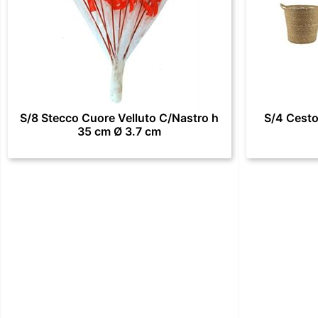
S/8 Stecco Cuore Velluto C/Nastro h
S/4 Cesto
35 cm Ø 3.7 cm