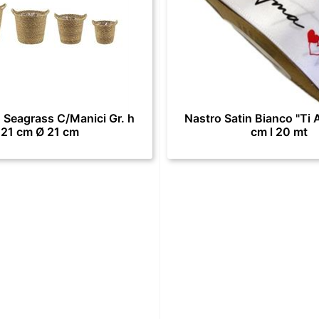
 Seagrass C/Manici Gr. h
Nastro Satin Bianco "Ti 
21 cm Ø 21 cm
cm l 20 mt