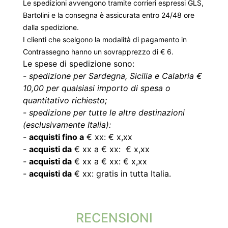
Le spedizioni avvengono tramite corrieri espressi GLS,
Bartolini e la consegna è assicurata entro 24/48 ore
dalla spedizione.
I clienti che scelgono la modalità di pagamento in
Contrassegno hanno un sovrapprezzo di € 6.
Le spese di spedizione sono:
-
spedizione per Sardegna, Sicilia e Calabria €
10,00 per qualsiasi importo di spesa o
quantitativo richiesto;
-
spedizione per tutte le altre destinazioni
(esclusivamente Italia):
-
acquisti fino a
€ xx: € x,xx
-
acquisti da
€ xx a € xx: € x,xx
-
acquisti da
€ xx a € xx: € x,xx
-
acquisti da
€ xx: gratis in tutta Italia.
RECENSIONI