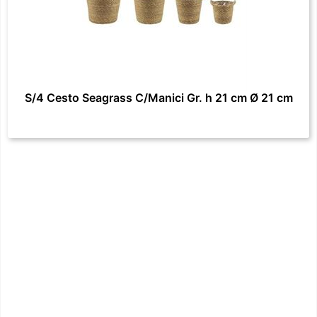
S/4 Cesto Seagrass C/Manici Gr. h 21 cm Ø 21 cm