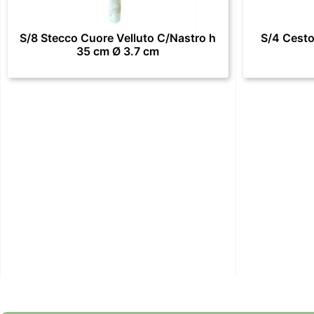
S/8 Stecco Cuore Velluto C/Nastro h
S/4 Cesto
35 cm Ø 3.7 cm