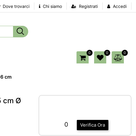
Dove trovarci
Chi siamo
Registrati
Accedi
0
0
0
 6 cm
25 cm Ø
0
Verifica Ora