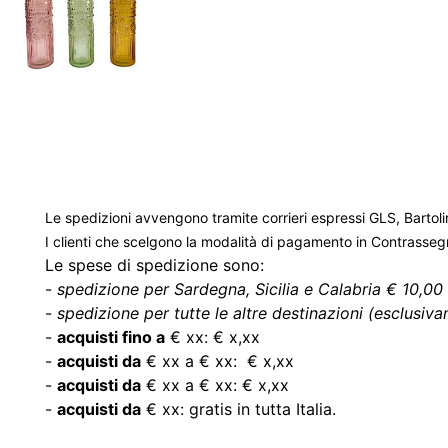
Le spedizioni avvengono tramite corrieri espressi GLS, Bartoli
I clienti che scelgono la modalità di pagamento in Contrasse
Le spese di spedizione sono:
-
spedizione per Sardegna, Sicilia e Calabria € 10,00 
-
spedizione per tutte le altre destinazioni (esclusivam
-
acquisti fino a
€ xx: € x,xx
-
acquisti da
€ xx a € xx: € x,xx
-
acquisti da
€ xx a € xx: € x,xx
-
acquisti da
€ xx: gratis in tutta Italia.