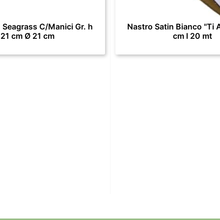
 Seagrass C/Manici Gr. h
Nastro Satin Bianco "Ti 
21 cm Ø 21 cm
cm l 20 mt