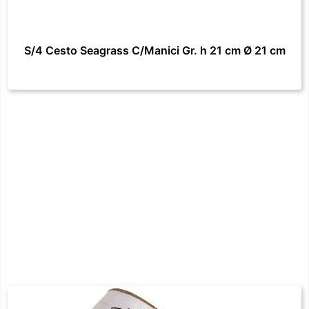
S/4 Cesto Seagrass C/Manici Gr. h 21 cm Ø 21 cm