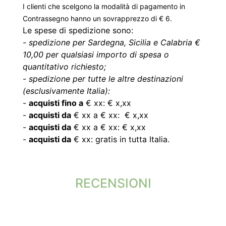
I clienti che scelgono la modalità di pagamento in
Contrassegno hanno un sovrapprezzo di € 6.
Le spese di spedizione sono:
-
spedizione per Sardegna, Sicilia e Calabria €
10,00 per qualsiasi importo di spesa o
quantitativo richiesto;
-
spedizione per tutte le altre destinazioni
(esclusivamente Italia):
-
acquisti fino a
€ xx: € x,xx
-
acquisti da
€ xx a € xx: € x,xx
-
acquisti da
€ xx a € xx: € x,xx
-
acquisti da
€ xx: gratis in tutta Italia.
RECENSIONI