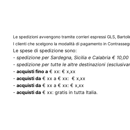
Le spedizioni avvengono tramite corrieri espressi GLS, Bartoli
I clienti che scelgono la modalità di pagamento in Contrasse
Le spese di spedizione sono:
-
spedizione per Sardegna, Sicilia e Calabria € 10,00 
-
spedizione per tutte le altre destinazioni (esclusivam
-
acquisti fino a
€ xx: € x,xx
-
acquisti da
€ xx a € xx: € x,xx
-
acquisti da
€ xx a € xx: € x,xx
-
acquisti da
€ xx: gratis in tutta Italia.