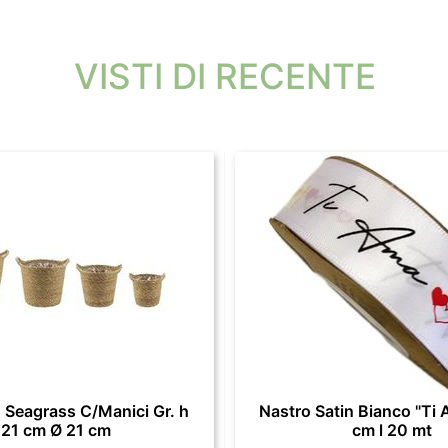
VISTI DI RECENTE
 Seagrass C/Manici Gr. h
Nastro Satin Bianco "Ti 
21 cm Ø 21 cm
cm l 20 mt