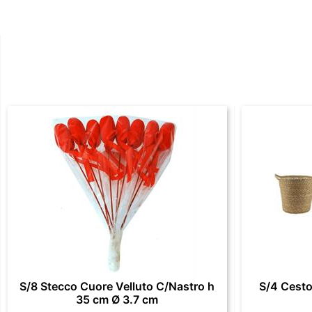
S/8 Stecco Cuore Velluto C/Nastro h
S/4 Cesto
35 cm Ø 3.7 cm