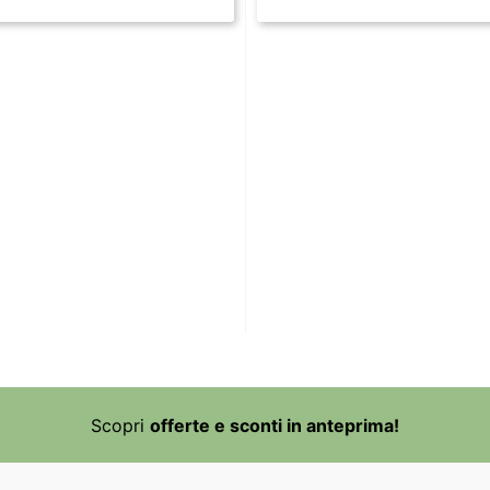
Scopri
offerte e sconti in anteprima!