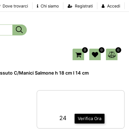
Dove trovarci
Chi siamo
Registrati
Accedi
0
0
0
essuto C/Manici Salmone h 18 cm l 14 cm
24
Verifica Ora