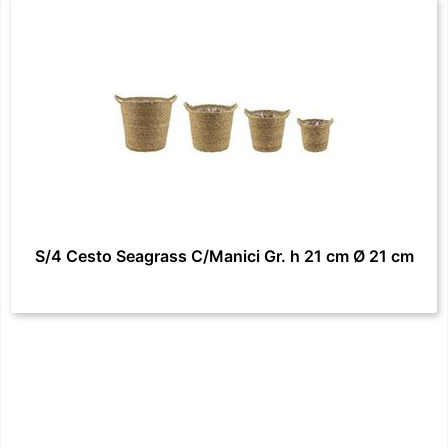
S/4 Cesto Seagrass C/Manici Gr. h 21 cm Ø 21 cm