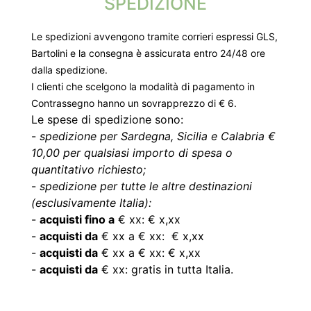
SPEDIZIONE
Le spedizioni avvengono tramite corrieri espressi GLS,
Bartolini e la consegna è assicurata entro 24/48 ore
dalla spedizione.
I clienti che scelgono la modalità di pagamento in
Contrassegno hanno un sovrapprezzo di € 6.
Le spese di spedizione sono:
-
spedizione per Sardegna, Sicilia e Calabria €
10,00 per qualsiasi importo di spesa o
quantitativo richiesto;
-
spedizione per tutte le altre destinazioni
(esclusivamente Italia):
-
acquisti fino a
€ xx: € x,xx
-
acquisti da
€ xx a € xx: € x,xx
-
acquisti da
€ xx a € xx: € x,xx
-
acquisti da
€ xx: gratis in tutta Italia.