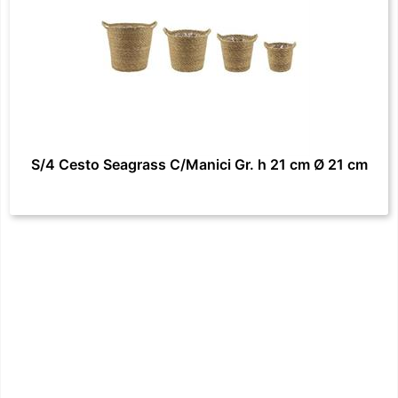
S/4 Cesto Seagrass C/Manici Gr. h 21 cm Ø 21 cm