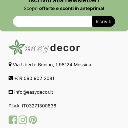
Iscriviti alla newsletter!
Scopri
offerte e sconti in anteprima!
Via Uberto Bonino, 1 98124 Messina
090 902 2081
+39
info@easydecor.it
P.IVA: IT03271300836
Facebook
Instagram
Pinterest