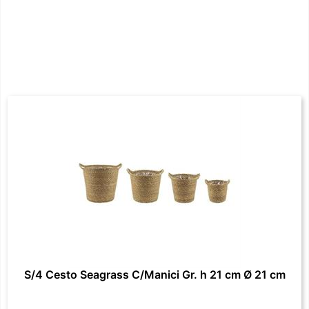
S/4 Cesto Seagrass C/Manici Gr. h 21 cm Ø 21 cm