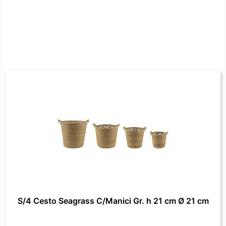
S/4 Cesto Seagrass C/Manici Gr. h 21 cm Ø 21 cm