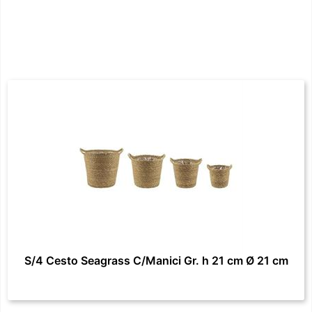
S/4 Cesto Seagrass C/Manici Gr. h 21 cm Ø 21 cm