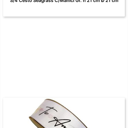
S/4 Cesto Seagrass C/Manici Gr. h 21 cm Ø 21 cm