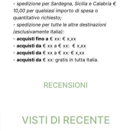
-
spedizione per Sardegna, Sicilia e Calabria €
10,00 per qualsiasi importo di spesa o
quantitativo richiesto;
-
spedizione per tutte le altre destinazioni
(esclusivamente Italia):
-
acquisti fino a
€ xx: € x,xx
-
acquisti da
€ xx a € xx: € x,xx
-
acquisti da
€ xx a € xx: € x,xx
-
acquisti da
€ xx: gratis in tutta Italia.
RECENSIONI
VISTI DI RECENTE