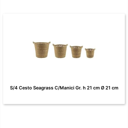
S/4 Cesto Seagrass C/Manici Gr. h 21 cm Ø 21 cm