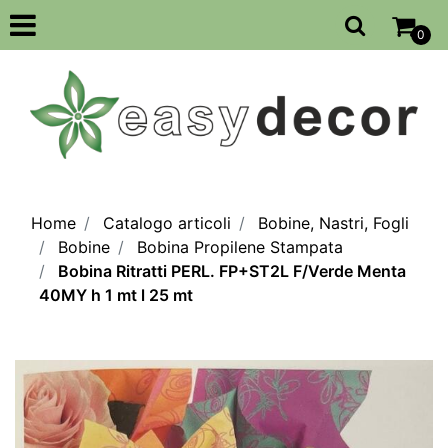
Open
0
Home
Catalogo articoli
Bobine, Nastri, Fogli
Bobine
Bobina Propilene Stampata
Bobina Ritratti PERL. FP+ST2L F/Verde Menta
40MY h 1 mt l 25 mt