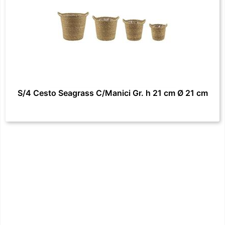
S/4 Cesto Seagrass C/Manici Gr. h 21 cm Ø 21 cm