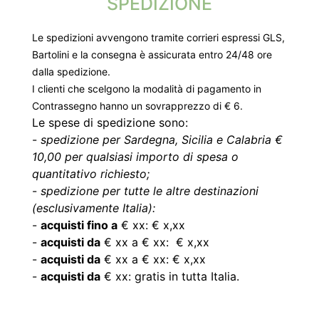
SPEDIZIONE
Le spedizioni avvengono tramite corrieri espressi GLS,
Bartolini e la consegna è assicurata entro 24/48 ore
dalla spedizione.
I clienti che scelgono la modalità di pagamento in
Contrassegno hanno un sovrapprezzo di € 6.
Le spese di spedizione sono:
-
spedizione per Sardegna, Sicilia e Calabria €
10,00 per qualsiasi importo di spesa o
quantitativo richiesto;
-
spedizione per tutte le altre destinazioni
(esclusivamente Italia):
-
acquisti fino a
€ xx: € x,xx
-
acquisti da
€ xx a € xx: € x,xx
-
acquisti da
€ xx a € xx: € x,xx
-
acquisti da
€ xx: gratis in tutta Italia.