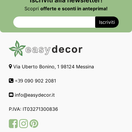
Iscriviti alla newsletter!
Scopri
offerte e sconti in anteprima!
Via Uberto Bonino, 1 98124 Messina
090 902 2081
+39
info@easydecor.it
P.IVA: IT03271300836
Facebook
Instagram
Pinterest