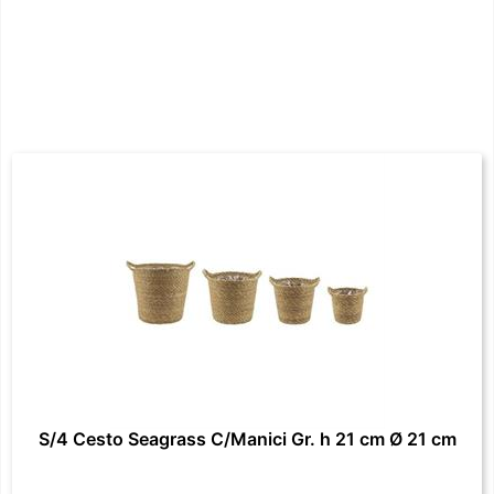
S/4 Cesto Seagrass C/Manici Gr. h 21 cm Ø 21 cm