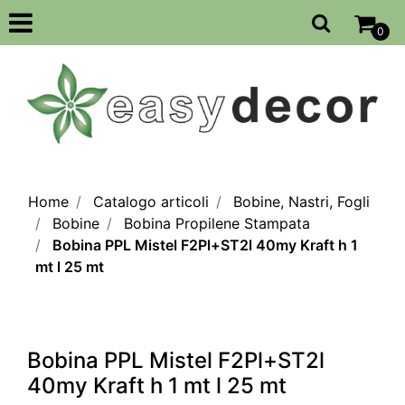
Open
0
Home
Catalogo articoli
Bobine, Nastri, Fogli
Bobine
Bobina Propilene Stampata
Bobina PPL Mistel F2Pl+ST2l 40my Kraft h 1
mt l 25 mt
Bobina PPL Mistel F2Pl+ST2l
40my Kraft h 1 mt l 25 mt