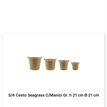
S/4 Cesto Seagrass C/Manici Gr. h 21 cm Ø 21 cm