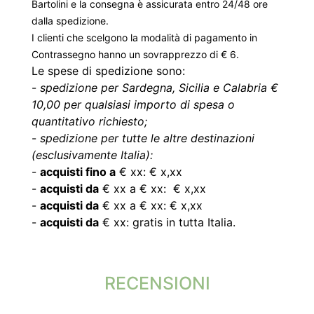
Bartolini e la consegna è assicurata entro 24/48 ore
dalla spedizione.
I clienti che scelgono la modalità di pagamento in
Contrassegno hanno un sovrapprezzo di € 6.
Le spese di spedizione sono:
-
spedizione per Sardegna, Sicilia e Calabria €
10,00 per qualsiasi importo di spesa o
quantitativo richiesto;
-
spedizione per tutte le altre destinazioni
(esclusivamente Italia):
-
acquisti fino a
€ xx: € x,xx
-
acquisti da
€ xx a € xx: € x,xx
-
acquisti da
€ xx a € xx: € x,xx
-
acquisti da
€ xx: gratis in tutta Italia.
RECENSIONI