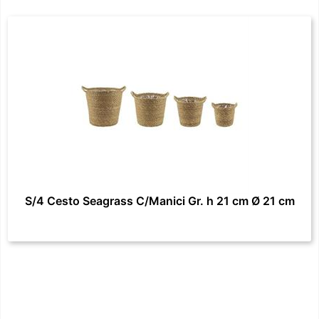
S/4 Cesto Seagrass C/Manici Gr. h 21 cm Ø 21 cm