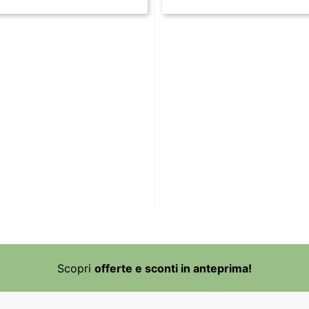
Scopri
offerte e sconti in anteprima!