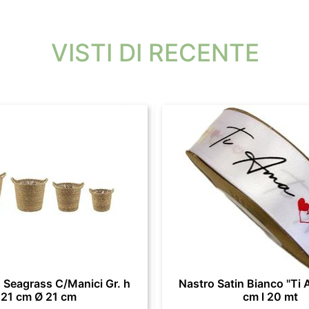
VISTI DI RECENTE
 Seagrass C/Manici Gr. h
Nastro Satin Bianco "Ti 
21 cm Ø 21 cm
cm l 20 mt