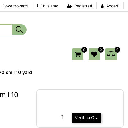
Dove trovarci
Chi siamo
Registrati
Accedi
0
0
0
0 cm l 10 yard
m l 10
1
Verifica Ora