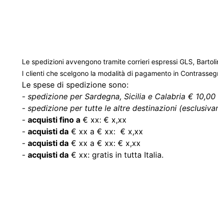
Le spedizioni avvengono tramite corrieri espressi GLS, Bartoli
I clienti che scelgono la modalità di pagamento in Contrasse
Le spese di spedizione sono:
-
spedizione per Sardegna, Sicilia e Calabria € 10,00 
-
spedizione per tutte le altre destinazioni (esclusivam
-
acquisti fino a
€ xx: € x,xx
-
acquisti da
€ xx a € xx: € x,xx
-
acquisti da
€ xx a € xx: € x,xx
-
acquisti da
€ xx: gratis in tutta Italia.