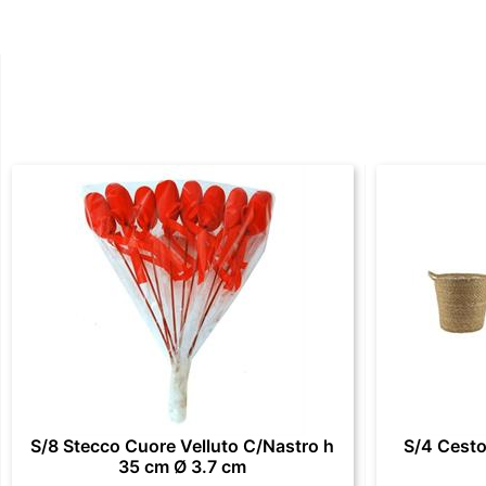
S/8 Stecco Cuore Velluto C/Nastro h
S/4 Cesto
35 cm Ø 3.7 cm